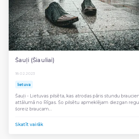
Šauļi (Šiauliai)
18.02.2023
lietuva
Šauļi - Lietuvas pilsēta, kas atrodas pāris stundu braucie
attālumā no Rīgas. Šo pilsētu apmeklējam diezgan regul
šoreiz braucam...
Skatīt vairāk