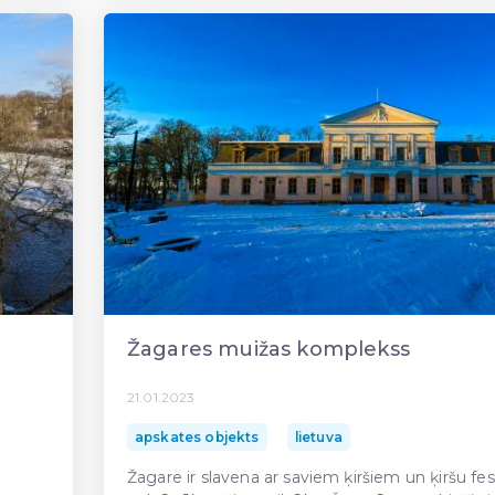
Žagares muižas komplekss
21.01.2023
apskates objekts
lietuva
Žagare ir slavena ar saviem ķiršiem un ķiršu fes