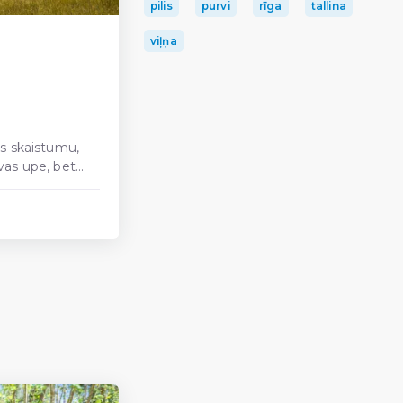
pilis
purvi
rīga
tallina
viļņa
s skaistumu,
vas upe, bet...