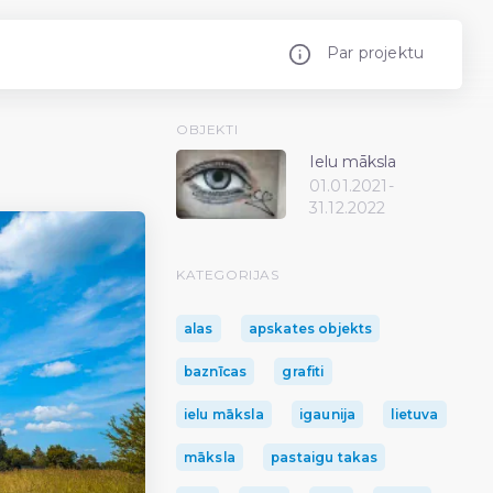
Par projektu
OBJEKTI
Ielu māksla
01.01.2021-
31.12.2022
KATEGORIJAS
alas
apskates objekts
baznīcas
grafiti
ielu māksla
igaunija
lietuva
māksla
pastaigu takas