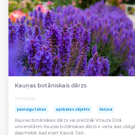
Kauņas botāniskais dārzs
24.06.2023
pastaigu takas
apskates objekts
lietuva
Kauņas botāniskais dārzs vai precīzāk Vitauta Dižā
universitātes Kauņas botāniskais dārzs ir vieta, kas obligā
jāapmeklē, kad esiet Kauņā. Šeit...