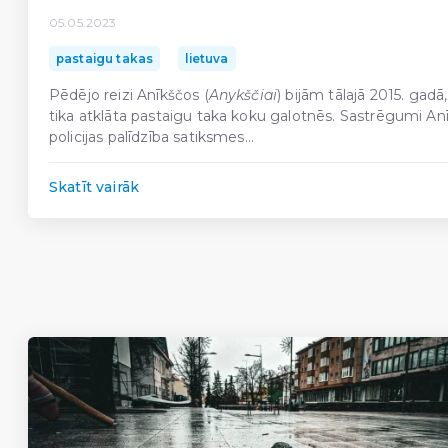
05.05.2023
pastaigu takas
lietuva
Pēdējo reizi Anīkščos (
Anykščiai
) bijām tālajā 2015. gadā
tika atklāta pastaigu taka koku galotnēs. Sastrēgumi An
policijas palīdzība satiksmes...
Skatīt vairāk