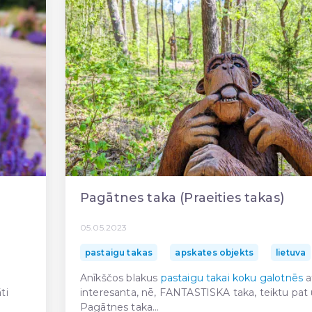
Pagātnes taka (Praeities takas)
05.05.2023
pastaigu takas
apskates objekts
lietuva
Anīkščos blakus
pastaigu takai koku galotnēs
a
ti
interesanta, nē, FANTASTISKA taka, teiktu pat 
Pagātnes taka...