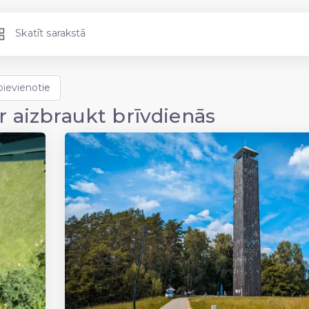
Skatīt sarakstā
r aizbraukt brīvdienās