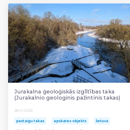
Jurakalna ģeoloģiskās izglītības taka
(Jurakalnio geologinis pažintinis takas)
28.01.2023
pastaigu takas
apskates objekts
lietuva