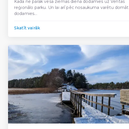
Kādā ne pārāk vēsā ziemas dienā dodamies uz Ventas
reģionālo parku. Un lai arī pēc nosaukuma varētu domāt
dodamies...
Skatīt vairāk