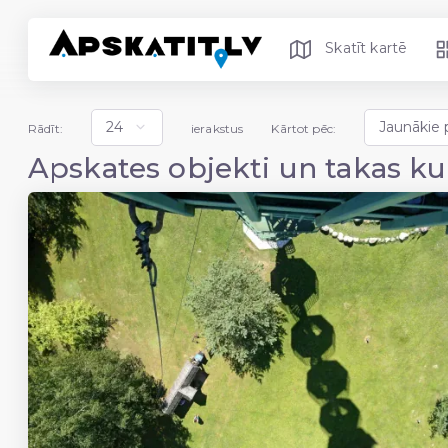
Skatīt kartē
Rādīt:
ierakstus
Kārtot pēc:
Apskates objekti un takas ku