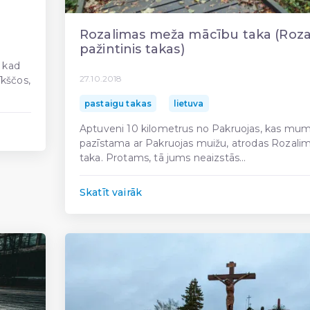
Rozalimas meža mācību taka (Roz
pažintinis takas)
, kad
27.10.2018
īkščos,
pastaigu takas
lietuva
Aptuveni 10 kilometrus no Pakruojas, kas mum
pazīstama ar Pakruojas muižu, atrodas Rozali
taka. Protams, tā jums neaizstās...
Skatīt vairāk