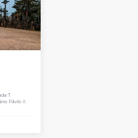
ada 7.
s Pāvils II.