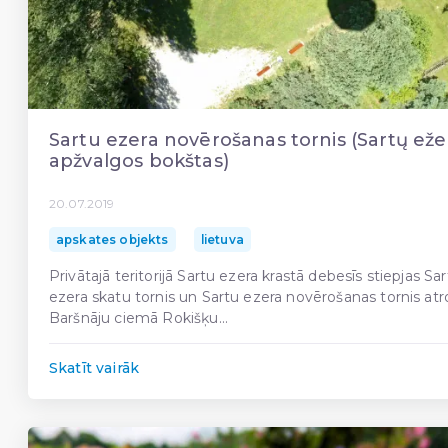
Sartu ezera novērošanas tornis (Sartų eže
apžvalgos bokštas)
20.07.2019
apskates objekts
lietuva
Privātajā teritorijā Sartu ezera krastā debesīs stiepjas Sa
ezera skatu tornis un Sartu ezera novērošanas tornis at
Baršnāju ciemā Rokišķu...
Skatīt vairāk