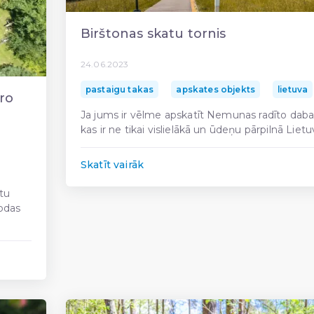
Birštonas skatu tornis
24.06.2023
pastaigu takas
apskates objekts
lietuva
ro
Ja jums ir vēlme apskatīt Nemunas radīto daba
kas ir ne tikai vislielākā un ūdeņu pārpilnā Lietu
Skatīt vairāk
rtu
rodas