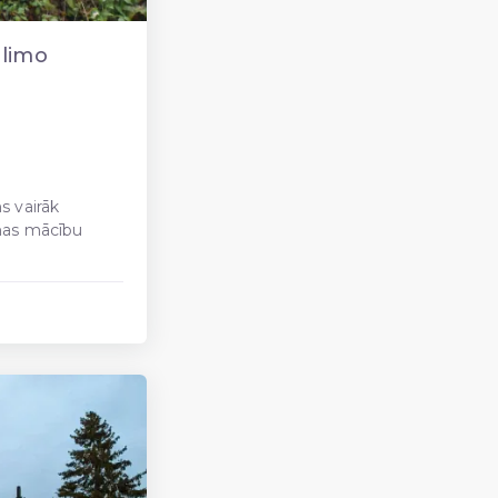
alimo
s vairāk
mas mācību