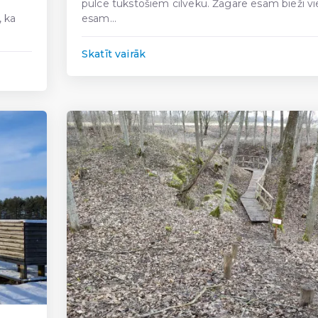
pulcē tūkstošiem cilvēku. Žagarē esam bieži vie
, ka
esam...
Skatīt vairāk