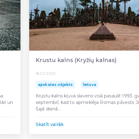
Krustu kalns (Kryžių kalnas)
18.02.2023
apskates objekts
lietuva
na
Krustu kalns kļuva slavens visā pasaulē 1993. g
āri un
septembrī, kad to apmeklēja Romas pāvests Jāni
Šajā dienā...
Skatīt vairāk