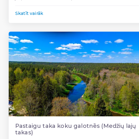
Skatīt vairāk
Pastaigu taka koku galotnēs (Medžių lajų
takas)