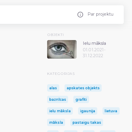
Par projektu
OBJEKTI
Ielu māksla
01.01.2021-
31.12.2022
KATEGORIJAS
alas
apskates objekts
baznīcas
grafiti
ielu māksla
igaunija
lietuva
māksla
pastaigu takas