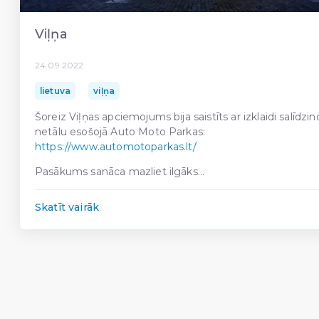
Viļņa
24.09.2022
lietuva
viļņa
Šoreiz Viļņas apciemojums bija saistīts ar izklaidi salīdzin
netālu esošojā Auto Moto Parkas:
https://www.automotoparkas.lt/
Pasākums sanāca mazliet ilgāks...
Skatīt vairāk