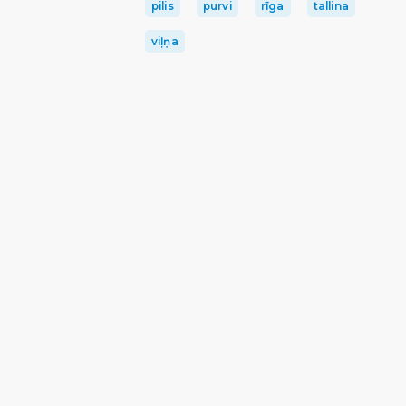
pilis
purvi
rīga
tallina
viļņa