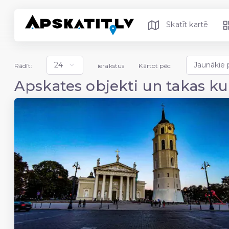
Skatīt kartē
Rādīt:
ierakstus
Kārtot pēc:
Apskates objekti un takas ku